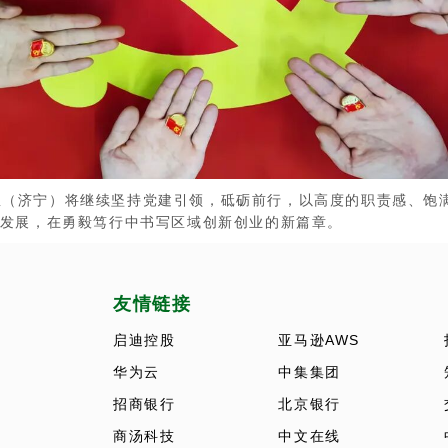
济宁）将继续坚持党建引领，砥砺前行，以高度的职责感、饱满
发展，在勇毅笃行中书写区域创新创业的新篇章。
友情链接
启迪控股
亚马逊AWS
华为云
中集集团
招商银行
北京银行
商汤科技
中文在线