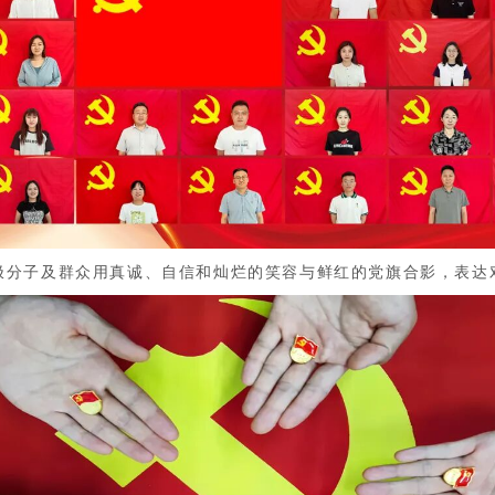
分子及群众用真诚、自信和灿烂的笑容与鲜红的党旗合影，表达